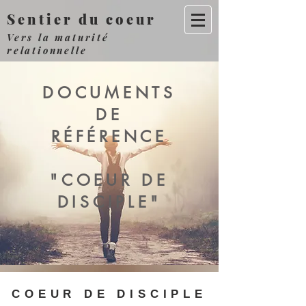
Sentier du coeur
Vers la maturité
relationnelle
DOCUMENTS
DE
RÉFÉRENCE
"COEUR DE
DISCIPLE"
COEUR DE DISCIPLE