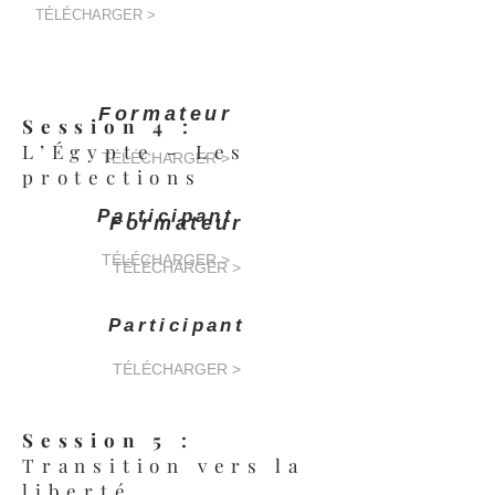
TÉLÉCHARGER >
Formateur
Session 4 :
L’Égypte - Les
TÉLÉCHARGER >
protections
Participant
Formateur
TÉLÉCHARGER >
TÉLÉCHARGER >
Participant
TÉLÉCHARGER >
Session 5 :
Transition vers la
liberté